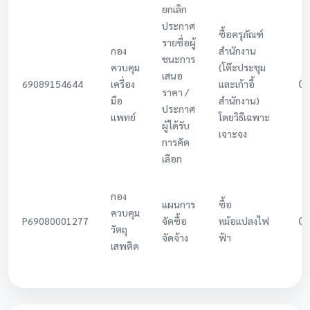
ยกเลิก
ประกาศ
ซื้อครุภัณฑ์
รายชื่อผู้
กอง
สำนักงาน
ชนะการ
ควบคุม
(โต๊ะประชุม
เสนอ
0
69089154644
เครื่อง
และเก้าอี้
ราคา /
มือ
สำนักงาน)
ประกาศ
แพทย์
โดยวิธีเฉพาะ
ผู้ได้รับ
เจาะจง
การคัด
เลือก
กอง
แผนการ
ซื้อ
ควบคุม
0
P69080001277
จัดซื้อ
หม้อแปลงไฟ
วัตถุ
จัดจ้าง
ฟ้า
เสพติด